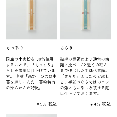
もっちり
さらり
国産の小麦粉を100％使用
熟練の麺師により通常の素
することで、「もっちり」
麺と比べ１/２近くの細さ
とした食感に仕上げていま
まで伸ばした手延べ素麺。
す。 老舗「森野」の吉野本
「さらり」としたのど越し
葛を練りこんだ、葛粉特有
と、手延べならではのコシ
の滑らかさが特徴。
の強さもお楽しみ頂ける麺
に仕上げております。
¥
507
税込
¥
432
税込