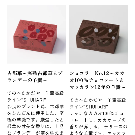
古都華～完熟古都華とブ
ショコラ No.12～カカ
ランデーの羊羹～
オ100％チョコレートと
マッカラン12年の羊羹～
てのべたかだや 羊羹高級
ライン”SHUHARI”
てのべたかだや 羊羹高級
奈良のブランド苺、古都華
ライン”SHUHARI”
をふんだんに使用した、至
リッチなカカオ100％チョ
極の羊羹です。厳選した古
コレートに、カカオニブの
都華の甘美な香りに、上品
香りが弾ける、 テリーヌの
なブランデーが華を添えま
ような羊羹です。マッカラ