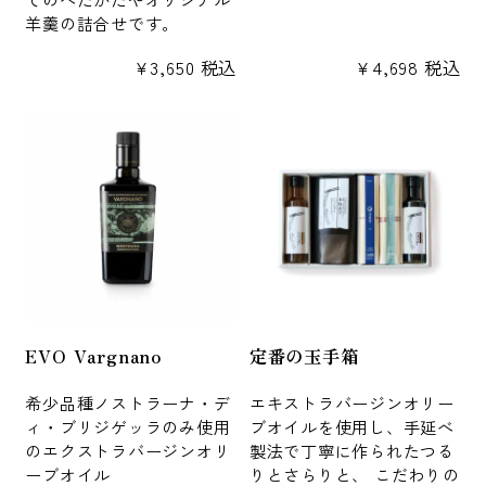
羊羹の詰合せです。
¥
3,650
税込
¥
4,698
税込
EVO Vargnano
定番の玉手箱
希少品種ノストラーナ・デ
エキストラバージンオリー
ィ・ブリジゲッラのみ使用
ブオイルを使用し、手延べ
のエクストラバージンオリ
製法で丁寧に作られたつる
ーブオイル
りとさらりと、 こだわりの