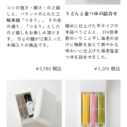
コシの強さ・細さ・のど越
うどんと金つゆの詰合せ
しと、バランスのとれた三
輪素麺「つるり」。 その名
細めに仕上げた平タイプの
の通り、「つるり」とした
手延べうどんと、 3?4倍希
のど越しをお楽しみ頂けま
釈のいりこと干し海老の出
す。 75ｇの麺が12束入った
汁に梅酢を加えて爽やかな
木箱入りの商品です。
味わいに仕上げた海老塩金
つゆを詰合せました。
¥
3,780
税込
¥
2,376
税込