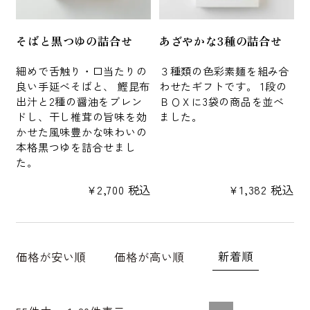
そばと黒つゆの詰合せ
あざやかな3種の詰合せ
細めで舌触り・口当たりの
３種類の色彩素麺を組み合
良い手延べそばと、 鰹昆布
わせたギフトです。 1段の
出汁と2種の醤油をブレン
ＢＯＸに3袋の商品を並べ
ドし、干し椎茸の旨味を効
ました。
かせた風味豊かな味わいの
本格黒つゆを詰合せまし
た。
¥
2,700
税込
¥
1,382
税込
新着順
価格が安い順
価格が高い順