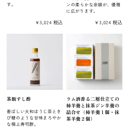
す。
ンの柔らかな余韻が、優雅
に広がります。
¥
3,024
税込
¥
3,024
税込
茶飯すし酢
ラム酒香る二層仕立ての
柿羊羹と抹茶ジン羊羹の
香ばしい大和ほうじ茶とき
詰合せ（柿羊羹１個・抹
び糖のような甘味まろやか
茶羊羹２個）
な極上寿司酢。