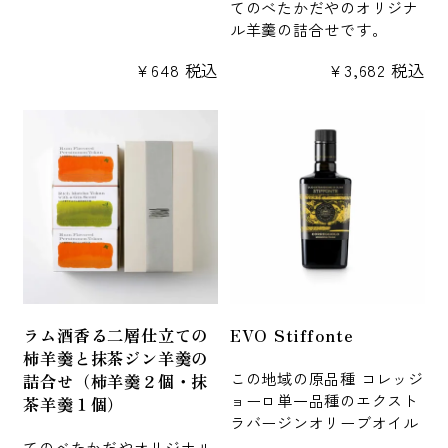
てのべたかだやのオリジナ
ル羊羹の詰合せです。
¥
648
税込
¥
3,682
税込
ラム酒香る二層仕立ての
EVO Stiffonte
柿羊羹と抹茶ジン羊羹の
この地域の原品種 コレッジ
詰合せ（柿羊羹２個・抹
ョーロ単一品種のエクスト
茶羊羹１個）
ラバージンオリーブオイル
てのべたかだやオリジナル