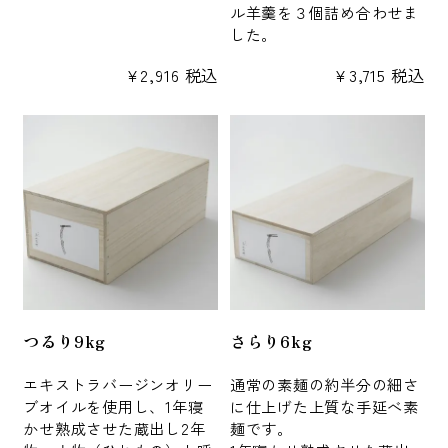
ル羊羹を３個詰め合わせま
した。
¥
2,916
税込
¥
3,715
税込
つるり9kg
さらり6kg
エキストラバージンオリー
通常の素麺の約半分の細さ
ブオイルを使用し、1年寝
に仕上げた上質な手延べ素
かせ熟成させた蔵出し2年
麺です。