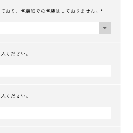
けており、包装紙での包装はしておりません。
(
必
須
)
記入ください。
記入ください。