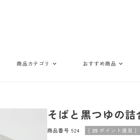
商品カテゴリ
おすすめ商品
めん（単品）
つゆ商品
店舗コンセプト
素麺・つゆの詰合
ギフト詰め合わせ
木箱
オリーブオイル
スイーツ
その他
そばと黒つゆの詰
商品番号
524
[
25
ポイント進呈 ]