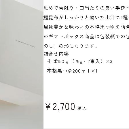
細めで舌触り・口当たりの良い手延
鰹昆布がしっかりと効いた出汁に2
風味豊かな味わいの本格黒つゆを詰
※ギフトボックス商品は包装紙での
のし」の形になります。
詰合せ内容
そば150ｇ（75g・2束入）×3
本格黒つゆ200ｍｌ×1
¥
2,700
税込