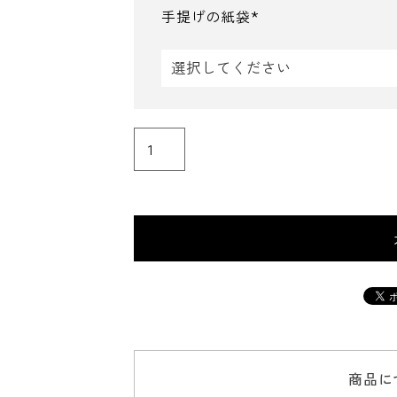
手提げの紙袋
(
必
須
)
商品に