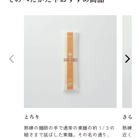
とろり
さらり
熟練の麺師の手で通常の素麺の約１/３の
熟練の
細さまで延ばした素麺。その名の通り、
近くの