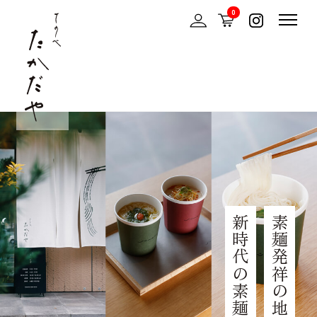
0
新時代の素麺を
素麺発祥の地、三輪から