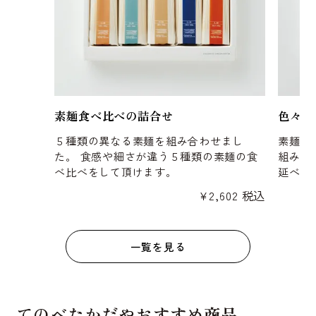
素麺食べ比べの詰合せ
色々な
５種類の異なる素麺を組み合わせまし
素麺以
た。 食感や細さが違う５種類の素麺の食
組み合
べ比べをして頂けます。
延べの
¥
2,602
税込
一覧を見る
てのべたかだやおすすめ商品