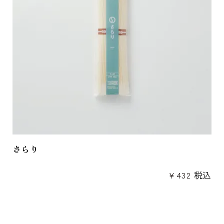
さらり
¥
432
税込