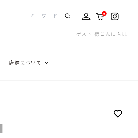
0
ゲスト 様こんにちは
店舗について
せギフト