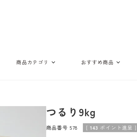
商品カテゴリ
おすすめ商品
めん（単品）
つゆ商品
店舗コンセプト
素麺・つゆの詰合
ギフト詰め合わせ
木箱
オリーブオイル
スイーツ
その他
つるり9kg
商品番号
578
[
143
ポイント進呈 ]