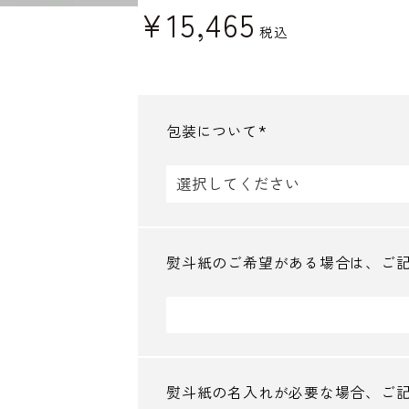
¥
15,465
税込
包装について
(
必
須
)
熨斗紙のご希望がある場合は、ご
熨斗紙の名入れが必要な場合、ご