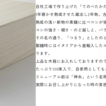
自社工場で作り上げた「てのべたか
1年寝かせ熟成させた蔵出し2年物。
熟成の浅い新物の素麺に比べコシが
コシの強さ・細さ・のど越しと、バ
その名の通り、「つるり」としたの
製麺時にはイタリアから直輸入した
ります。
上品な木箱にお入れしておりますの
たっぷり120束入で、自家用として
リニューアル前は「神糸」という名
実際にお召し上がりになった時の食