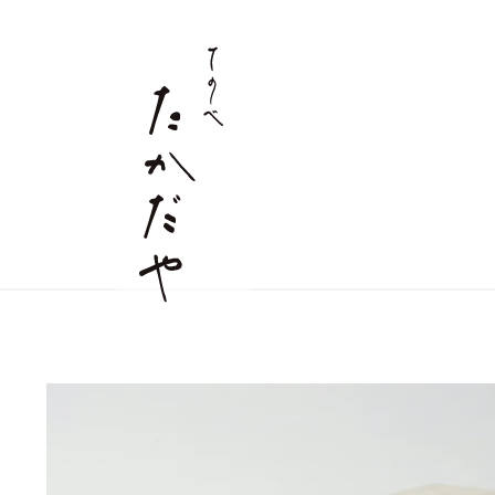
すべての商品
麺商品
店舗情報
詰合せギフト
つゆ