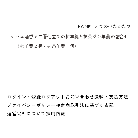
てのべたかだや
HOME
ラム酒香る二層仕立ての柿羊羹と抹茶ジン羊羹の詰合せ
（柿羊羹２個・抹茶羊羹１個）
ログイン・登録
ログアウト
お問い合わせ
送料・支払方法
プライバシーポリシー
特定商取引法に基づく表記
運営会社について
採用情報