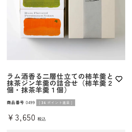
ラム酒香る二層仕立ての柿羊羹と
抹茶ジン羊羹の詰合せ（柿羊羹２
個・抹茶羊羹１個）
商品番号
0499
[
34
ポイント進呈 ]
¥
3,650
税込