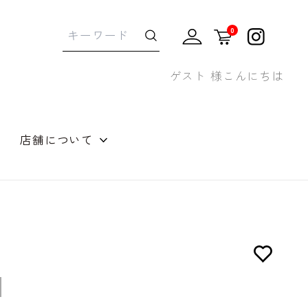
0
ゲスト 様こんにちは
店舗について
せギフト