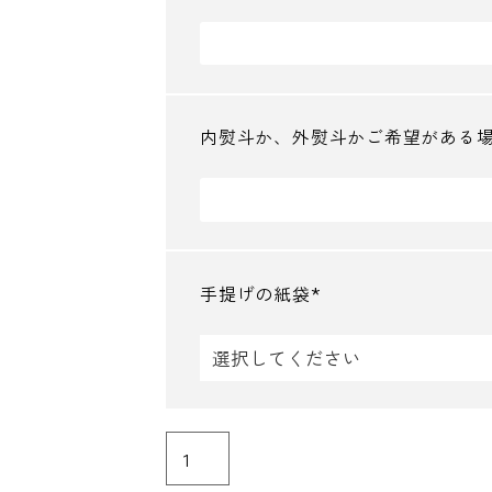
内熨斗か、外熨斗かご希望がある
手提げの紙袋
(
必
須
)