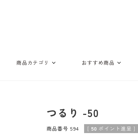
商品カテゴリ
おすすめ商品
めん（単品）
つゆ商品
店舗コンセプト
素麺・つゆの詰合
ギフト詰め合わせ
木箱
オリーブオイル
スイーツ
その他
つるり -50
商品番号
594
[
50
ポイント進呈 ]