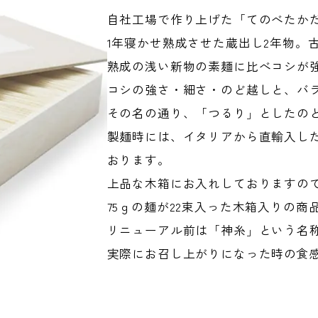
自社工場で作り上げた「てのべたか
1年寝かせ熟成させた蔵出し2年物。
熟成の浅い新物の素麺に比べコシが
コシの強さ・細さ・のど越しと、バ
その名の通り、「つるり」としたの
製麺時には、イタリアから直輸入し
おります。
上品な木箱にお入れしておりますの
75ｇの麺が22束入った木箱入りの商
リニューアル前は「神糸」という名
実際にお召し上がりになった時の食