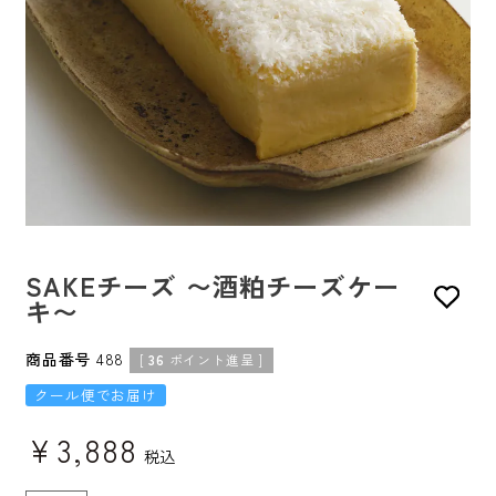
SAKEチーズ 〜酒粕チーズケー
キ〜
商品番号
488
[
36
ポイント進呈 ]
クール便でお届け
¥
3,888
税込