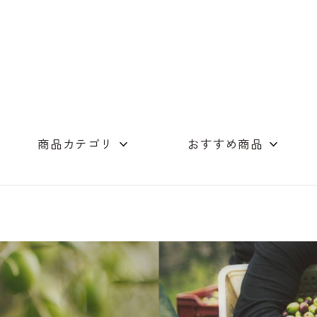
商品カテゴリ
おすすめ商品
めん（単品）
つゆ商品
店舗コンセプト
素麺・つゆの詰合
ギフト詰め合わせ
木箱
オリーブオイル
スイーツ
その他