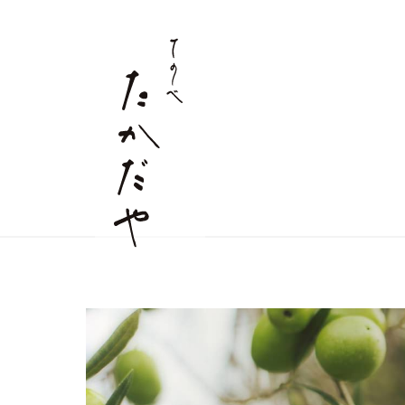
すべての商品
麺商品
店舗情報
詰合せギフト
つゆ