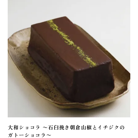
大和ショコラ 〜石臼挽き朝倉山椒とイチジクの
ガトーショコラ〜