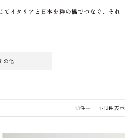
じてイタリアと日本を粋の橋でつなぐ、それ
その他
13
件中
1
-
13
件表示