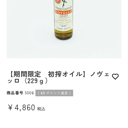
【期間限定 初搾オイル】ノヴェ
ッロ（229ｇ）
商品番号
5006
[
45
ポイント進呈 ]
¥
4,860
税込