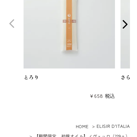
とろり
さらり
¥
658
税込
ELISIR D’ITALIA
HOME
【期間限定 初搾オイル】ノヴェッロ（229ｇ）