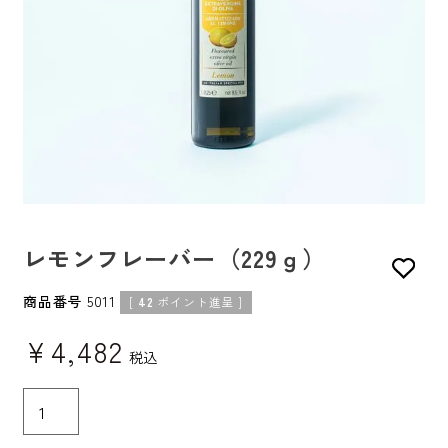
レモンフレーバー（229ｇ）
商品番号
5011
[
42
ポイント進呈 ]
¥
4,482
税込