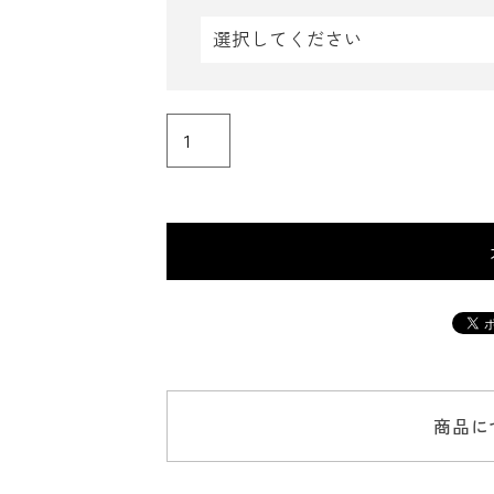
(
必
須
)
商品に