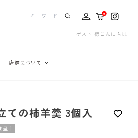
0
ゲスト 様こんにちは
店舗について
せギフト
立ての柿羊羹 3個入
呈 ]