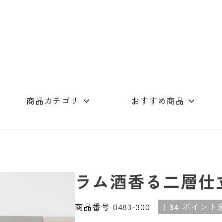
商品カテゴリ
おすすめ商品
めん（単品）
つゆ商品
店舗コンセプト
素麺・つゆの詰合
ギフト詰め合わせ
木箱
オリーブオイル
スイーツ
その他
ラム酒香る二層仕
商品番号
0483-300
[
34
ポイント進