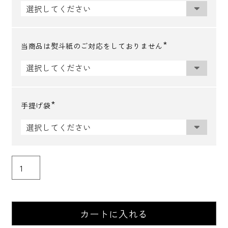
必
須
)
当商品は熨斗紙のご対応をしておりません
(
必
須
)
手提げ袋
(
必
須
)
カートに入れる