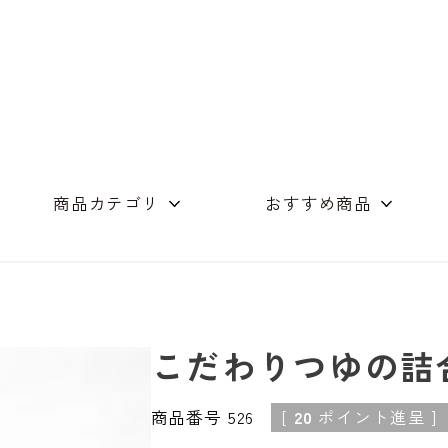
商品カテゴリ
おすすめ商品
めん（単品）
つゆ商品
店舗コンセプト
素麺・つゆの詰合
ギフト詰め合わせ
木箱
オリーブオイル
スイーツ
その他
こだわりつゆの詰
商品番号
526
[
20
ポイント進呈 ]