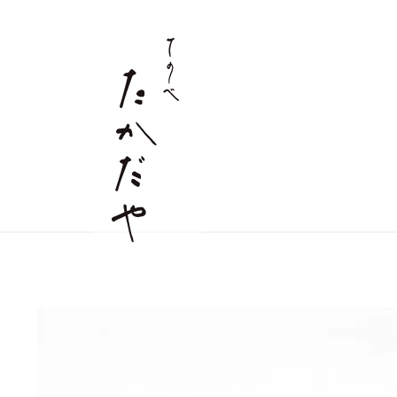
すべての商品
麺商品
店舗情報
詰合せギフト
つゆ