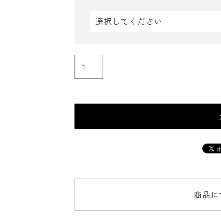
(
必
須
)
商品に