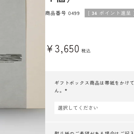
商品番号
0499
[
34
ポイント進呈 
¥
3,650
税込
ギフトボックス商品は帯紙をかけ
ん。
(
必
須
)
熨斗紙のご希望がある場合はご記