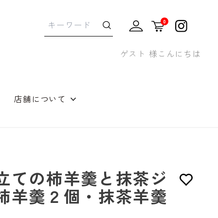
0
ゲスト 様こんにちは
店舗について
せギフト
立ての柿羊羹と抹茶ジ
柿羊羹２個・抹茶羊羹