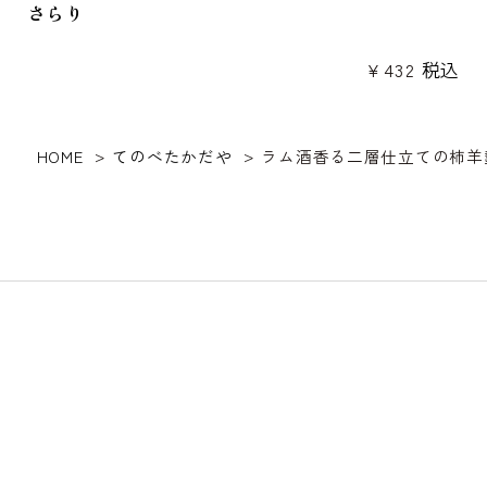
さらり
¥
432
税込
HOME
てのべたかだや
ラム酒香る二層仕立ての柿羊