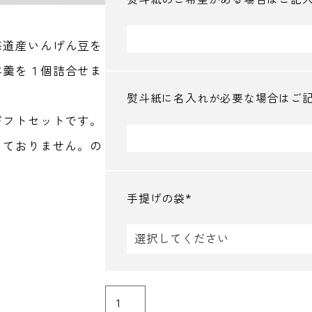
海道産いんげん豆を
羊羹を１個詰合せま
熨斗紙に名入れが必要な場合はご
ギフトセットです。
っておりません。の
手提げの袋
(
必
須
)