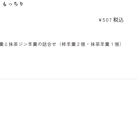
もっちり
¥
507
税込
羹と抹茶ジン羊羹の詰合せ（柿羊羹２個・抹茶羊羹１個）