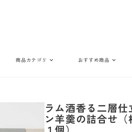
商品カテゴリ
おすすめ商品
めん（単品）
つゆ商品
店舗コンセプト
素麺・つゆの詰合
ギフト詰め合わせ
木箱
オリーブオイル
スイーツ
その他
ラム酒香る二層仕
ン羊羹の詰合せ（
１個）