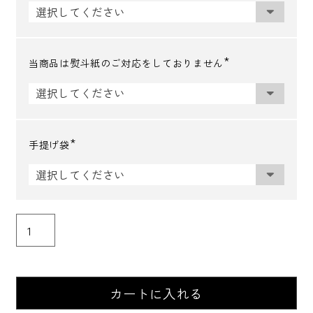
必
須
)
当商品は熨斗紙のご対応をしておりません
(
必
須
)
手提げ袋
(
必
須
)
カートに入れる