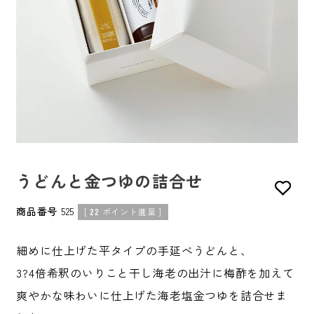
うどんと金つゆの詰合せ
商品番号
525
[
22
ポイント進呈 ]
細めに仕上げた平タイプの手延べうどんと、
3?4倍希釈のいりこと干し海老の出汁に梅酢を加えて
爽やかな味わいに仕上げた海老塩金つゆを詰合せま