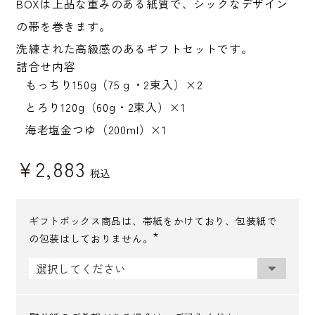
BOXは上品な重みのある紙質で、シックなデザイン
の帯を巻きます。
洗練された高級感のあるギフトセットです。
詰合せ内容
もっちり150g（75ｇ・2束入）×2
とろり120g（60g・2束入）×1
海老塩金つゆ（200ml）×1
¥
2,883
税込
ギフトボックス商品は、帯紙をかけており、包装紙で
の包装はしておりません。
(
必
須
)