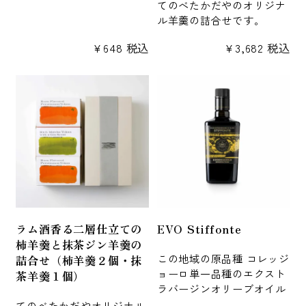
てのべたかだやのオリジナ
ル羊羹の詰合せです。
¥
648
税込
¥
3,682
税込
ラム酒香る二層仕立ての
EVO Stiffonte
柿羊羹と抹茶ジン羊羹の
この地域の原品種 コレッジ
詰合せ（柿羊羹２個・抹
ョーロ単一品種のエクスト
茶羊羹１個）
ラバージンオリーブオイル
てのべたかだやオリジナル