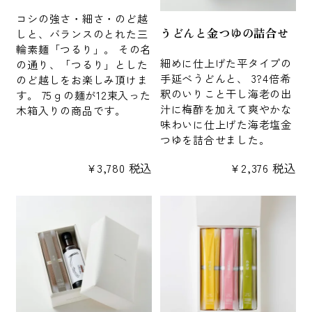
コシの強さ・細さ・のど越
うどんと金つゆの詰合せ
しと、バランスのとれた三
輪素麺「つるり」。 その名
細めに仕上げた平タイプの
の通り、「つるり」とした
手延べうどんと、 3?4倍希
のど越しをお楽しみ頂けま
釈のいりこと干し海老の出
す。 75ｇの麺が12束入った
汁に梅酢を加えて爽やかな
木箱入りの商品です。
味わいに仕上げた海老塩金
つゆを詰合せました。
¥
3,780
税込
¥
2,376
税込