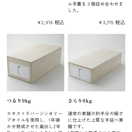
ル羊羹を３個詰め合わせま
した。
¥
2,916
税込
¥
3,715
税込
つるり9kg
さらり6kg
エキストラバージンオリー
通常の素麺の約半分の細さ
ブオイルを使用し、1年寝
に仕上げた上質な手延べ素
かせ熟成させた蔵出し2年
麺です。