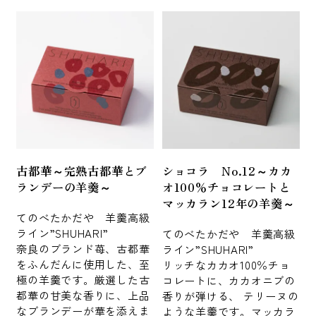
古都華～完熟古都華とブ
ショコラ No.12～カカ
ランデーの羊羹～
オ100％チョコレートと
マッカラン12年の羊羹～
てのべたかだや 羊羹高級
ライン”SHUHARI”
てのべたかだや 羊羹高級
奈良のブランド苺、古都華
ライン”SHUHARI”
をふんだんに使用した、至
リッチなカカオ100％チョ
極の羊羹です。厳選した古
コレートに、カカオニブの
都華の甘美な香りに、上品
香りが弾ける、 テリーヌの
なブランデーが華を添えま
ような羊羹です。マッカラ