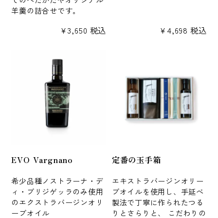
羊羹の詰合せです。
¥
3,650
税込
¥
4,698
税込
EVO Vargnano
定番の玉手箱
希少品種ノストラーナ・デ
エキストラバージンオリー
ィ・ブリジゲッラのみ使用
ブオイルを使用し、手延べ
のエクストラバージンオリ
製法で丁寧に作られたつる
ーブオイル
りとさらりと、 こだわりの