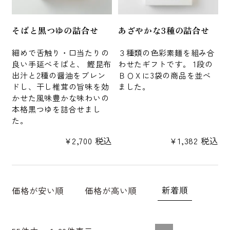
そばと黒つゆの詰合せ
あざやかな3種の詰合せ
細めで舌触り・口当たりの
３種類の色彩素麺を組み合
良い手延べそばと、 鰹昆布
わせたギフトです。 1段の
出汁と2種の醤油をブレン
ＢＯＸに3袋の商品を並べ
ドし、干し椎茸の旨味を効
ました。
かせた風味豊かな味わいの
本格黒つゆを詰合せまし
た。
¥
2,700
税込
¥
1,382
税込
新着順
価格が安い順
価格が高い順