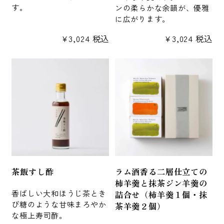
す。
ンの柔らかな余韻が、優雅
に広がります。
¥
3,024
税込
¥
3,024
税込
茶飯すし酢
ラム酒香る二層仕立ての
柿羊羹と抹茶ジン羊羹の
香ばしい大和ほうじ茶とき
詰合せ（柿羊羹１個・抹
び糖のような甘味まろやか
茶羊羹２個）
な極上寿司酢。