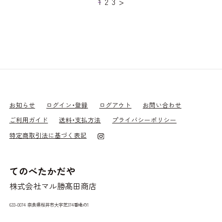
投
1
2
3
>
稿
の
ペ
ー
ジ
送
り
お知らせ
ログイン・登録
ログアウト
お問い合わせ
ご利用ガイド
送料・支払方法
プライバシーポリシー
特定商取引法に基づく表記
てのべたかだや
株式会社マル勝髙田商店
633-0074
奈良県桜井市大字芝374番地の1