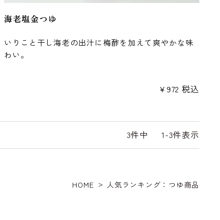
海老塩金つゆ
いりこと干し海老の出汁に梅酢を加えて爽やかな味
わい。
¥
972
税込
3
件中
1
-
3
件表示
HOME
人気ランキング：つゆ商品