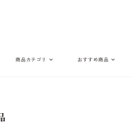
商品カテゴリ
おすすめ商品
めん（単品）
つゆ商品
店舗コンセプト
素麺・つゆの詰合
ギフト詰め合わせ
木箱
オリーブオイル
スイーツ
その他
品