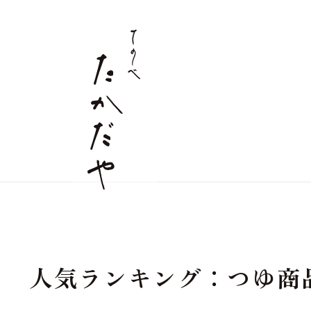
すべての商品
麺商品
店舗情報
詰合せギフト
つゆ
人気ランキング：つゆ商