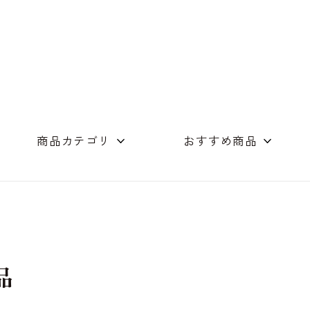
商品カテゴリ
おすすめ商品
めん（単品）
つゆ商品
店舗コンセプト
素麺・つゆの詰合
ギフト詰め合わせ
木箱
オリーブオイル
スイーツ
その他
品