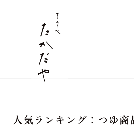
すべての商品
麺商品
店舗情報
詰合せギフト
つゆ
人気ランキング：つゆ商