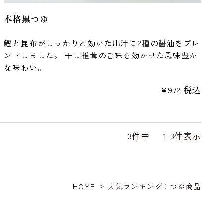
本格黒つゆ
鰹と昆布がしっかりと効いた出汁に2種の醤油をブレ
ンドしました。 干し椎茸の旨味を効かせた風味豊か
な味わい。
¥
972
税込
3
件中
1
-
3
件表示
HOME
人気ランキング：つゆ商品